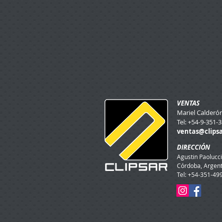
VENTAS
Mariel Calderón
Tel: +54-9-351-
ventas@clips
DIRECCIÓN
Agustin Paolucci
Córdoba, Argent
Tel: +54-351-49