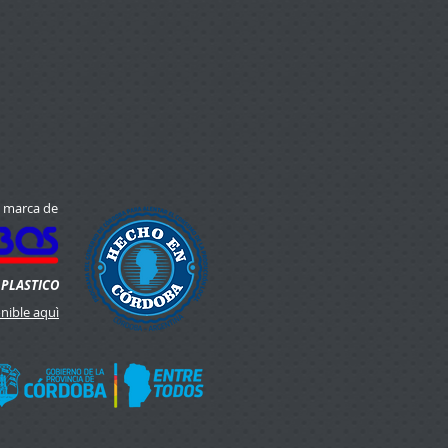
 marca de
 PLASTICO
onible aquì