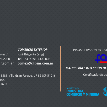
COMERCIO EXTERIOR
PISOS CLIPSAR® es una
 (esp)
José Brigante (eng)
3502020
Tel: +54-9-351-7300-008
ar.com.ar
comex@clipsar.com.ar
MATRICERÍA E INYECCIÓN DE
Certificado disp
 15
81. Villa Gran Parque, UP 85 (CP 5101)
ina.
91633