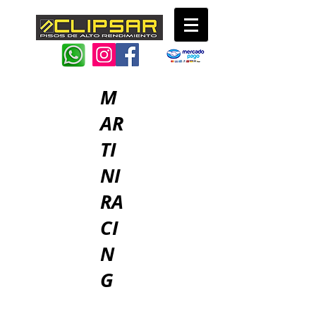
M
AR
TI
NI
RA
CI
N
G